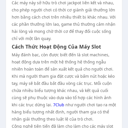
Các máy này sở hữu trò chơi jackpot liên kết và nhau,
cho phép người chơi có thời cơ giành giải thưởng lớn
hơn bằng cách chơi trên nhiều thiết bị khác nhau. Với
các phần thưởng lớn lao, game thủ thường cảm nhận
hài lòng và mong chờ thời cơ để thay đổi cuộc sống
chỉ với một lần quay.
Cách Thức Hoạt Động Của Máy Slot
Máy đánh bạc, còn được biết đến là slot machines,
hoạt động dựa trên một hệ thống hệ thống ngẫu
nhiên hoàn toàn để sản xuất kết quả cho người chơi.
Khi mà người tham gia đặt cược và bấm nút hoặc kéo
tay, máy sẽ bắt đầu bắt đầu vòng các trục. Mỗi cuộn
chứa nhiều biểu tượng khác nhau, và kết quả cuối
cùng sẽ phụ thuộc vào dựa vào tổ hợp các hình ảnh
khi các trục dừng lại.
7Club
như người chơi tạo ra một
hàng biểu tượng nhất định, người tham gia có thể
nhận giải thưởng theo luật lệ của trò chơi.
Công nghệ tiên tiến đã làm cho làm cho các máy slot