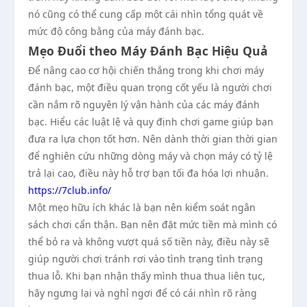
nó cũng có thể cung cấp một cái nhìn tổng quát về
mức độ công bằng của máy đánh bạc.
Mẹo Đuổi theo Máy Đánh Bạc Hiệu Quả
Để nâng cao cơ hội chiến thắng trong khi chơi máy
đánh bạc, một điều quan trọng cốt yếu là người chơi
cần nắm rõ nguyên lý vận hành của các máy đánh
bạc. Hiểu các luật lệ và quy định chơi game giúp bạn
đưa ra lựa chọn tốt hơn. Nên dành thời gian thời gian
để nghiên cứu những dòng máy và chọn máy có tỷ lệ
trả lại cao, điều này hỗ trợ bạn tối đa hóa lợi nhuận.
https://7club.info/
Một mẹo hữu ích khác là bạn nên kiểm soát ngân
sách chơi cẩn thận. Bạn nên đặt mức tiền mà mình có
thể bỏ ra và không vượt quá số tiền này, điều này sẽ
giúp người chơi tránh rơi vào tình trạng tình trạng
thua lỗ. Khi bạn nhận thấy mình thua thua liên tục,
hãy ngưng lại và nghỉ ngơi để có cái nhìn rõ ràng