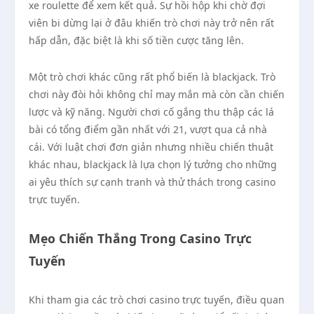
xe roulette để xem kết quả. Sự hồi hộp khi chờ đợi
viên bi dừng lại ở đâu khiến trò chơi này trở nên rất
hấp dẫn, đặc biệt là khi số tiền cược tăng lên.
Một trò chơi khác cũng rất phổ biến là blackjack. Trò
chơi này đòi hỏi không chỉ may mắn mà còn cần chiến
lược và kỹ năng. Người chơi cố gắng thu thập các lá
bài có tổng điểm gần nhất với 21, vượt qua cả nhà
cái. Với luật chơi đơn giản nhưng nhiều chiến thuật
khác nhau, blackjack là lựa chọn lý tưởng cho những
ai yêu thích sự cạnh tranh và thử thách trong casino
trực tuyến.
Mẹo Chiến Thắng Trong Casino Trực
Tuyến
Khi tham gia các trò chơi casino trực tuyến, điều quan