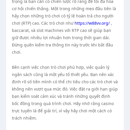
trọng là bạn cần có chiến lược rõ ràng để tối đa hóa
cơ hội chiến thắng. Một trong những mẹo đầu tiên là
hãy chọn những trò chơi có tỷ lệ hoàn trả cho người
chơi (RTP) cao. Các trò chơi như
https://w88vv.org/
,
baccarat, và slot machines với RTP cao sẽ giúp bạn
giữ được nhiều lợi nhuận hơn trong thời gian dài.
Đừng quên kiểm tra thông tin này trước khi bắt đầu
chơi.
Bên cạnh việc chọn trò chơi phù hợp, việc quản lý
ngân sách cũng là một yếu tố thiết yếu. Bạn nên xác
định rõ số tiền mình có thể chi tiêu cho các trò chơi và
không nên vượt qua mức đó. Việc đặt ra giới hạn giúp
bạn kiểm soát cảm xúc và tránh những quyết định
bốc đồng trong quá trình chơi. Hãy nhớ rằng casino
trực tuyến là để giải trí, vì vậy hãy chơi một cách có
trách nhiệm.