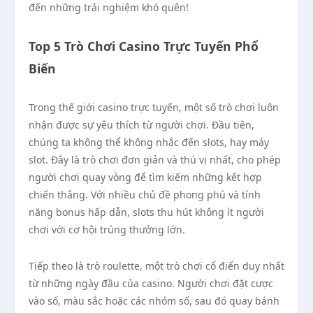
đến những trải nghiệm khó quên!
Top 5 Trò Chơi Casino Trực Tuyến Phổ
Biến
Trong thế giới casino trực tuyến, một số trò chơi luôn
nhận được sự yêu thích từ người chơi. Đầu tiên,
chúng ta không thể không nhắc đến slots, hay máy
slot. Đây là trò chơi đơn giản và thú vị nhất, cho phép
người chơi quay vòng để tìm kiếm những kết hợp
chiến thắng. Với nhiều chủ đề phong phú và tính
năng bonus hấp dẫn, slots thu hút không ít người
chơi với cơ hội trúng thưởng lớn.
Tiếp theo là trò roulette, một trò chơi cổ điển duy nhất
từ những ngày đầu của casino. Người chơi đặt cược
vào số, màu sắc hoặc các nhóm số, sau đó quay bánh