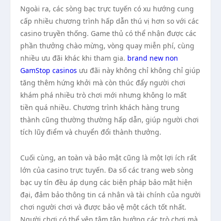
Ngoài ra, các sòng bạc trực tuyến có xu hướng cung
cấp nhiều chương trình hấp dẫn thú vị hơn so với các
casino truyền thống. Game thủ có thể nhận được các
phần thưởng chào mừng, vòng quay miễn phí, cùng
nhiều ưu đãi khác khi tham gia.
brand new non
GamStop casinos
ưu đãi này không chỉ không chỉ giúp
tăng thêm hứng khởi mà còn thúc đẩy người chơi
khám phá nhiều trò chơi mới nhưng không lo mất
tiền quá nhiều. Chương trình khách hàng trung
thành cũng thường thường hấp dẫn, giúp người chơi
tích lũy điểm và chuyển đổi thành thưởng.
Cuối cùng, an toàn và bảo mật cũng là một lợi ích rất
lớn của casino trực tuyến. Đa số các trang web sòng
bạc uy tín đều áp dụng các biện pháp bảo mật hiện
đại, đảm bảo thông tin cá nhân và tài chính của người
chơi người chơi và được bảo vệ một cách tốt nhất.
Người chơi có thể yên tâm tận hưởng các trò chơi mà