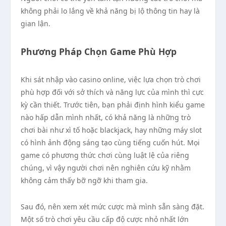
không phải lo lắng về khả năng bị lộ thông tin hay là
gian lận.
Phương Pháp Chọn Game Phù Hợp
Khi sát nhập vào casino online, việc lựa chọn trò chơi
phù hợp đối với sở thích và năng lực của mình thì cực
kỳ cần thiết. Trước tiên, bạn phải định hình kiểu game
nào hấp dẫn mình nhất, có khả năng là những trò
chơi bài như xì tố hoặc blackjack, hay những máy slot
có hình ảnh động sáng tạo cùng tiếng cuốn hút. Mọi
game có phương thức chơi cùng luật lệ của riêng
chúng, vì vậy người chơi nên nghiên cứu kỹ nhằm
không cảm thấy bỡ ngỡ khi tham gia.
Sau đó, nên xem xét mức cược mà mình sẵn sàng đặt.
Một số trò chơi yêu cầu cấp độ cược nhỏ nhất lớn