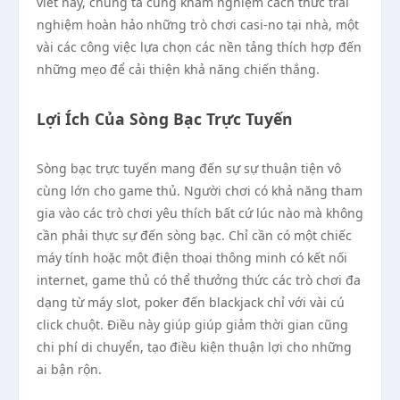
viết này, chúng ta cùng khám nghiệm cách thức trải
nghiệm hoàn hảo những trò chơi casi-no tại nhà, một
vài các công việc lựa chọn các nền tảng thích hợp đến
những mẹo để cải thiện khả năng chiến thắng.
Lợi Ích Của Sòng Bạc Trực Tuyến
Sòng bạc trực tuyến mang đến sự sự thuận tiện vô
cùng lớn cho game thủ. Người chơi có khả năng tham
gia vào các trò chơi yêu thích bất cứ lúc nào mà không
cần phải thực sự đến sòng bạc. Chỉ cần có một chiếc
máy tính hoặc một điện thoại thông minh có kết nối
internet, game thủ có thể thưởng thức các trò chơi đa
dạng từ máy slot, poker đến blackjack chỉ với vài cú
click chuột. Điều này giúp giúp giảm thời gian cũng
chi phí di chuyển, tạo điều kiện thuận lợi cho những
ai bận rộn.