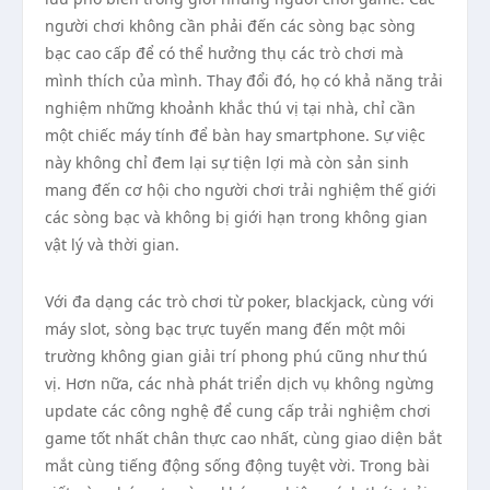
người chơi không cần phải đến các sòng bạc sòng
bạc cao cấp để có thể hưởng thụ các trò chơi mà
mình thích của mình. Thay đổi đó, họ có khả năng trải
nghiệm những khoảnh khắc thú vị tại nhà, chỉ cần
một chiếc máy tính để bàn hay smartphone. Sự việc
này không chỉ đem lại sự tiện lợi mà còn sản sinh
mang đến cơ hội cho người chơi trải nghiệm thế giới
các sòng bạc và không bị giới hạn trong không gian
vật lý và thời gian.
Với đa dạng các trò chơi từ poker, blackjack, cùng với
máy slot, sòng bạc trực tuyến mang đến một môi
trường không gian giải trí phong phú cũng như thú
vị. Hơn nữa, các nhà phát triển dịch vụ không ngừng
update các công nghệ để cung cấp trải nghiệm chơi
game tốt nhất chân thực cao nhất, cùng giao diện bắt
mắt cùng tiếng động sống động tuyệt vời. Trong bài